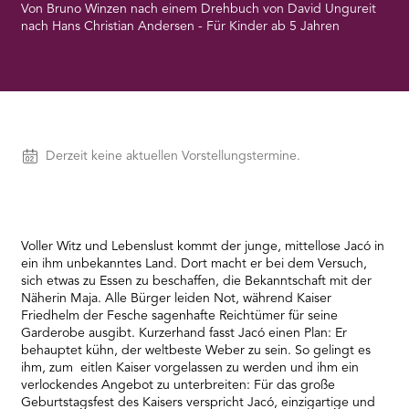
RMENÜ BESUCH ÖFFNEN
Von Bruno Winzen nach einem Drehbuch von David Ungureit
nach Hans Christian Andersen - Für Kinder ab 5 Jahren
Vorstellungen
Derzeit keine aktuellen Vorstellungstermine.
Voller Witz und Lebenslust kommt der junge, mittellose Jacó in
ein ihm unbekanntes Land. Dort macht er bei dem Versuch,
sich etwas zu Essen zu beschaffen, die Bekanntschaft mit der
Näherin Maja. Alle Bürger leiden Not, während Kaiser
Friedhelm der Fesche sagenhafte Reichtümer für seine
Garderobe ausgibt. Kurzerhand fasst Jacó einen Plan: Er
behauptet kühn, der weltbeste Weber zu sein. So gelingt es
ihm, zum eitlen Kaiser vorgelassen zu werden und ihm ein
verlockendes Angebot zu unterbreiten: Für das große
Geburtstagsfest des Kaisers verspricht Jacó, einzigartige und