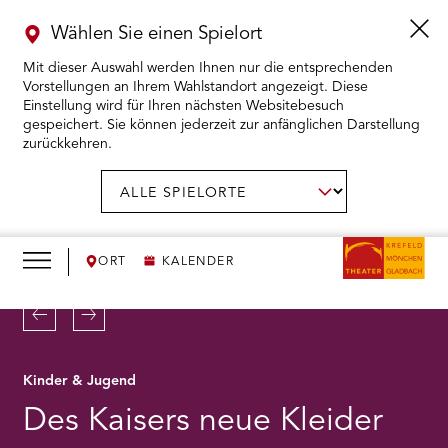
Wählen Sie einen Spielort
Mit dieser Auswahl werden Ihnen nur die entsprechenden
Vorstellungen an Ihrem Wahlstandort angezeigt. Diese
Einstellung wird für Ihren nächsten Websitebesuch
gespeichert. Sie können jederzeit zur anfänglichen Darstellung
zurückkehren.
Menü
öffnen
AUSWAHL BESTÄTIGEN
Spielort
wählen:
RMENÜ KARTENKAUF ÖFFNEN
RMENÜ SPIELPLAN ÖFFNEN
ORT
KALENDER
RMENÜ WIR ÖFFNEN
Zurück
Weiter
RMENÜ DAS THEATER ÖFFNEN
Kinder & Jugend
Des Kaisers neue Kleider
RMENÜ THEATERPÄDAGOGIK ÖFFNEN