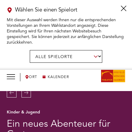
Wählen Sie einen Spielort
Mit dieser Auswahl werden Ihnen nur die entsprechenden
Vorstellungen an Ihrem Wahlstandort angezeigt. Diese
Einstellung wird für Ihren nächsten Websitebesuch
gespeichert. Sie können jederzeit zur anfänglichen Darstellung
zurückkehren.
Menü
öffnen
AUSWAHL BESTÄTIGEN
Spielort
wählen:
RMENÜ KARTENKAUF ÖFFNEN
RMENÜ SPIELPLAN ÖFFNEN
ORT
KALENDER
RMENÜ WIR ÖFFNEN
Zurück
Weiter
RMENÜ DAS THEATER ÖFFNEN
Kinder & Jugend
Ein neues Abenteuer für
RMENÜ THEATERPÄDAGOGIK ÖFFNEN