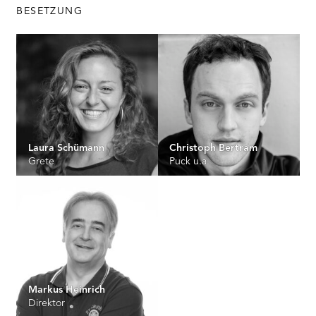
BESETZUNG
Laura Schümann
Christoph Bertram
Grete
Puck u.a.
Markus Heinrich
Direktor