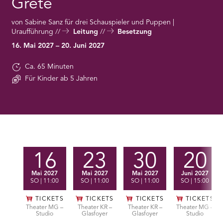
Grete
RMENÜ BESUCH ÖFFNEN
von Sabine Sanz für drei Schauspieler und Puppen |
Uraufführung
Leitung
Besetzung
16. Mai 2027 – 20. Juni 2027
Ca. 65 Minuten
Für Kinder ab 5 Jahren
Vorstellungen
16
23
30
20
Mai 2027
Mai 2027
Mai 2027
Juni 2027
SO
| 11:00
SO
| 11:00
SO
| 11:00
SO
| 15:00
TICKETS
TICKETS
TICKETS
TICKETS
Theater MG –
Theater KR –
Theater KR –
Theater MG –
Studio
Glasfoyer
Glasfoyer
Studio