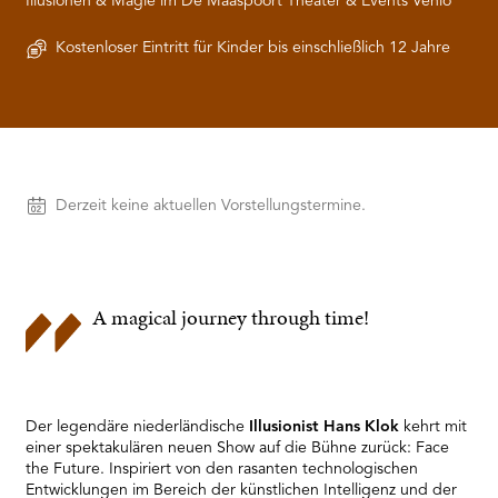
Illusionen & Magie im De Maaspoort Theater & Events Venlo
RMENÜ BESUCH ÖFFNEN
Kostenloser Eintritt für Kinder bis einschließlich 12 Jahre
Vorstellungen
Derzeit keine aktuellen Vorstellungstermine.
A magical journey through time!
Der legendäre niederländische
Illusionist Hans Klok
kehrt mit
einer spektakulären neuen Show auf die Bühne zurück: Face
the Future. Inspiriert von den rasanten technologischen
Entwicklungen im Bereich der künstlichen Intelligenz und der