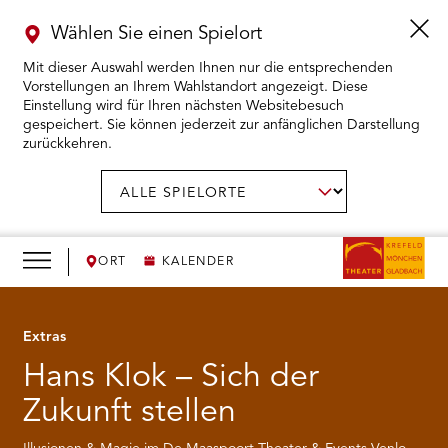
Wählen Sie einen Spielort
Mit dieser Auswahl werden Ihnen nur die entsprechenden
Vorstellungen an Ihrem Wahlstandort angezeigt. Diese
Einstellung wird für Ihren nächsten Websitebesuch
gespeichert. Sie können jederzeit zur anfänglichen Darstellung
zurückkehren.
Menü
öffnen
AUSWAHL BESTÄTIGEN
Spielort
wählen:
RMENÜ KARTENKAUF ÖFFNEN
RMENÜ SPIELPLAN ÖFFNEN
ORT
KALENDER
RMENÜ WIR ÖFFNEN
Extras
Hans Klok – Sich der
RMENÜ DAS THEATER ÖFFNEN
Zukunft stellen
RMENÜ THEATERPÄDAGOGIK ÖFFNEN