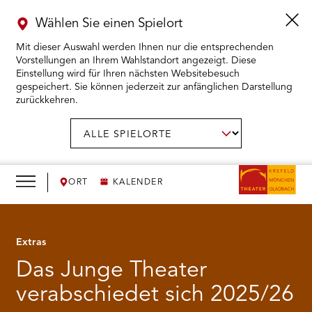
Wählen Sie einen Spielort
Mit dieser Auswahl werden Ihnen nur die entsprechenden
Vorstellungen an Ihrem Wahlstandort angezeigt. Diese
Einstellung wird für Ihren nächsten Websitebesuch
gespeichert. Sie können jederzeit zur anfänglichen Darstellung
zurückkehren.
Menü
öffnen
AUSWAHL BESTÄTIGEN
Spielort
wählen:
RMENÜ KARTENKAUF ÖFFNEN
RMENÜ SPIELPLAN ÖFFNEN
ORT
KALENDER
RMENÜ WIR ÖFFNEN
Extras
RMENÜ DAS THEATER ÖFFNEN
Das Junge Theater
RMENÜ THEATERPÄDAGOGIK ÖFFNEN
verabschiedet sich 2025/26