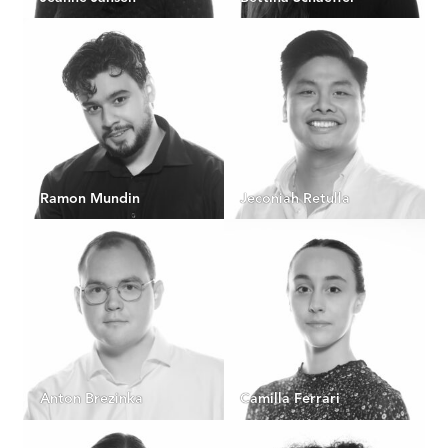
Ramon Mundin
Jeconiah Retulla
Anton Brezinka
Camilla Ferrari