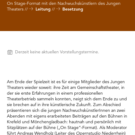
RMENÜ BESUCH ÖFFNEN
On Stage-Format mit den Nachwuchskünstlern des Jungen
Theaters
Leitung
Besetzung
Vorstellungen
Derzeit keine aktuellen Vorstellungstermine.
Am Ende der Spielzeit ist es für einige Mitglieder des Jungen
Theaters wieder soweit: ihre Zeit am Gemeinschaftstheater, in
der sie erste Erfahrungen in einem professionellen
Theaterbetrieb sammeln konnten, neigt sich dem Ende zu und
sie brechen auf in ihre künstlerische Zukunft. Zum Abschied
präsentieren sich die jungen NachwuchskünstlerInnen an zwei
Abenden mit eigens erarbeiteten Beiträgen auf den Bühnen in
Krefeld und Mönchengladbach: hautnah und persönlich mit
Sitzplätzen auf der Bühne („On Stage“-Format). Als Moderator
führt Andreas Wendholz (Leiter des
Opernstudio Niederrhein
)