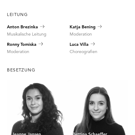
LEITUNG
Anton Brezinka
Katja Bening
Musikalische Leitung
Moderation
Ronny Tomiska
Luca Villa
Moderation
Choreografien
BESETZUNG
Jeanne Jansen
Bettina Schaeffer