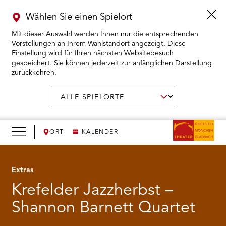
Wählen Sie einen Spielort
Mit dieser Auswahl werden Ihnen nur die entsprechenden
Vorstellungen an Ihrem Wahlstandort angezeigt. Diese
Einstellung wird für Ihren nächsten Websitebesuch
gespeichert. Sie können jederzeit zur anfänglichen Darstellung
zurückkehren.
Menü
öffnen
AUSWAHL BESTÄTIGEN
Spielort
wählen:
RMENÜ KARTENKAUF ÖFFNEN
RMENÜ SPIELPLAN ÖFFNEN
ORT
KALENDER
RMENÜ WIR ÖFFNEN
Extras
Krefelder Jazzherbst –
RMENÜ DAS THEATER ÖFFNEN
Shannon Barnett Quartet
RMENÜ THEATERPÄDAGOGIK ÖFFNEN