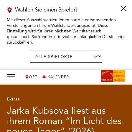
Wählen Sie einen Spielort
Mit dieser Auswahl werden Ihnen nur die entsprechenden
Vorstellungen an Ihrem Wahlstandort angezeigt. Diese
Einstellung wird für Ihren nächsten Websitebesuch
gespeichert. Sie können jederzeit zur anfänglichen Darstellung
zurückkehren.
Menü
öffnen
AUSWAHL BESTÄTIGEN
Spielort
wählen:
RMENÜ KARTENKAUF ÖFFNEN
RMENÜ SPIELPLAN ÖFFNEN
ORT
KALENDER
RMENÜ WIR ÖFFNEN
Extras
Jarka Kubsova liest aus
RMENÜ DAS THEATER ÖFFNEN
ihrem Roman “Im Licht des
RMENÜ THEATERPÄDAGOGIK ÖFFNEN
neuen Tages” (2026)