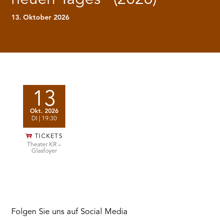
RMENÜ BESUCH ÖFFNEN
13. Oktober 2026
Vorstellungen
13
Okt. 2026
DI
| 19:30
TICKETS
Theater KR –
Glasfoyer
Folgen Sie uns auf Social Media