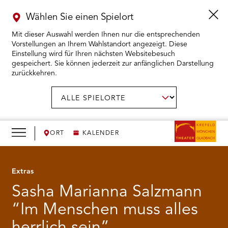
Wählen Sie einen Spielort
Mit dieser Auswahl werden Ihnen nur die entsprechenden
Vorstellungen an Ihrem Wahlstandort angezeigt. Diese
Einstellung wird für Ihren nächsten Websitebesuch
gespeichert. Sie können jederzeit zur anfänglichen Darstellung
zurückkehren.
Menü
öffnen
AUSWAHL BESTÄTIGEN
Spielort
wählen:
RMENÜ KARTENKAUF ÖFFNEN
RMENÜ SPIELPLAN ÖFFNEN
ORT
KALENDER
RMENÜ WIR ÖFFNEN
Extras
Sasha Marianna Salzmann
RMENÜ DAS THEATER ÖFFNEN
“Im Menschen muss alles
RMENÜ THEATERPÄDAGOGIK ÖFFNEN
herrlich sein”