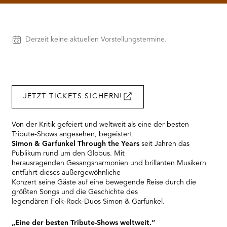
needs
to
setup
the
Vorstellungen
Derzeit keine aktuellen Vorstellungstermine.
site
with
their
CMP
to
add
JETZT TICKETS SICHERN!
this
content
to
Von der Kritik gefeiert und weltweit als eine der besten
the
Tribute-Shows angesehen, begeistert
list
Simon & Garfunkel Through the Years
seit Jahren das
of
Publikum rund um den Globus. Mit
technologies
herausragenden Gesangsharmonien und brillanten Musikern
used.
entführt dieses außergewöhnliche
Powered
Konzert seine Gäste auf eine bewegende Reise durch die
by
größten Songs und die Geschichte des
Usercentrics
legendären Folk-Rock-Duos Simon & Garfunkel.
Consent
Management
„Eine der besten Tribute-Shows weltweit.“