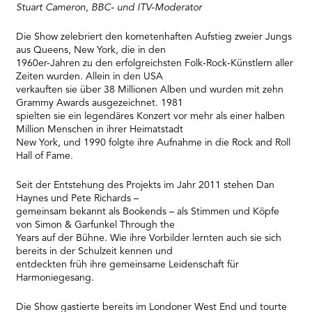
Platform
Stuart Cameron, BBC- und ITV-Moderator
Die Show zelebriert den kometenhaften Aufstieg zweier Jungs
aus Queens, New York, die in den
1960er-Jahren zu den erfolgreichsten Folk-Rock-Künstlern aller
Zeiten wurden. Allein in den USA
verkauften sie über 38 Millionen Alben und wurden mit zehn
Grammy Awards ausgezeichnet. 1981
spielten sie ein legendäres Konzert vor mehr als einer halben
Million Menschen in ihrer Heimatstadt
New York, und 1990 folgte ihre Aufnahme in die Rock and Roll
Hall of Fame.
Seit der Entstehung des Projekts im Jahr 2011 stehen Dan
Haynes und Pete Richards –
gemeinsam bekannt als Bookends – als Stimmen und Köpfe
von Simon & Garfunkel Through the
Years auf der Bühne. Wie ihre Vorbilder lernten auch sie sich
bereits in der Schulzeit kennen und
entdeckten früh ihre gemeinsame Leidenschaft für
Harmoniegesang.
Die Show gastierte bereits im Londoner West End und tourte