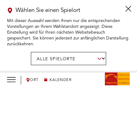
Wählen Sie einen Spielort
Mit dieser Auswahl werden Ihnen nur die entsprechenden
Vorstellungen an Ihrem Wahlstandort angezeigt. Diese
Einstellung wird für Ihren nächsten Websitebesuch
gespeichert. Sie können jederzeit zur anfänglichen Darstellung
zurückkehren.
Menü
öffnen
AUSWAHL BESTÄTIGEN
Spielort
wählen:
RMENÜ KARTENKAUF ÖFFNEN
RMENÜ SPIELPLAN ÖFFNEN
ORT
KALENDER
RMENÜ WIR ÖFFNEN
We
need
RMENÜ DAS THEATER ÖFFNEN
your
consent
RMENÜ THEATERPÄDAGOGIK ÖFFNEN
to load