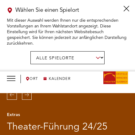
Wählen Sie einen Spielort
Mit dieser Auswahl werden Ihnen nur die entsprechenden
Vorstellungen an Ihrem Wahlstandort angezeigt. Diese
Einstellung wird für Ihren nächsten Websitebesuch
gespeichert. Sie können jederzeit zur anfänglichen Darstellung
zurückkehren.
Menü
öffnen
AUSWAHL BESTÄTIGEN
Spielort
wählen:
RMENÜ KARTENKAUF ÖFFNEN
RMENÜ SPIELPLAN ÖFFNEN
ORT
KALENDER
RMENÜ WIR ÖFFNEN
Zurück
Weiter
RMENÜ DAS THEATER ÖFFNEN
Extras
Theater-Führung 24/25
RMENÜ THEATERPÄDAGOGIK ÖFFNEN