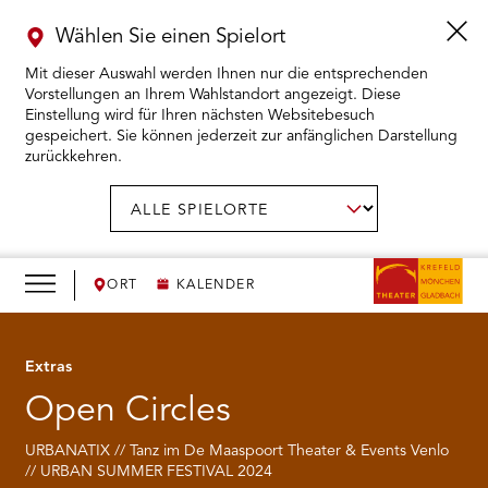
Wählen Sie einen Spielort
Mit dieser Auswahl werden Ihnen nur die entsprechenden
Vorstellungen an Ihrem Wahlstandort angezeigt. Diese
Einstellung wird für Ihren nächsten Websitebesuch
gespeichert. Sie können jederzeit zur anfänglichen Darstellung
zurückkehren.
Menü
öffnen
AUSWAHL BESTÄTIGEN
Spielort
wählen:
RMENÜ KARTENKAUF ÖFFNEN
RMENÜ SPIELPLAN ÖFFNEN
ORT
KALENDER
RMENÜ WIR ÖFFNEN
Extras
Open Circles
RMENÜ DAS THEATER ÖFFNEN
URBANATIX // Tanz im De Maaspoort Theater & Events Venlo
RMENÜ THEATERPÄDAGOGIK ÖFFNEN
// URBAN SUMMER FESTIVAL 2024