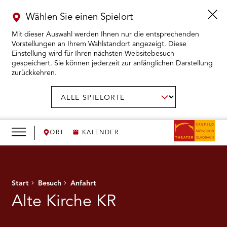
Wählen Sie einen Spielort
Mit dieser Auswahl werden Ihnen nur die entsprechenden
Vorstellungen an Ihrem Wahlstandort angezeigt. Diese
Einstellung wird für Ihren nächsten Websitebesuch
gespeichert. Sie können jederzeit zur anfänglichen Darstellung
zurückkehren.
Menü
öffnen
AUSWAHL BESTÄTIGEN
Spielort
wählen:
RMENÜ KARTENKAUF ÖFFNEN
RMENÜ SPIELPLAN ÖFFNEN
ORT
KALENDER
RMENÜ WIR ÖFFNEN
Start
Besuch
Anfahrt
RMENÜ DAS THEATER ÖFFNEN
Alte Kirche KR
RMENÜ THEATERPÄDAGOGIK ÖFFNEN