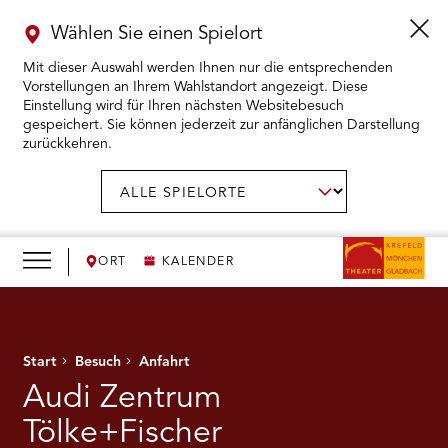
Wählen Sie einen Spielort
Mit dieser Auswahl werden Ihnen nur die entsprechenden
Vorstellungen an Ihrem Wahlstandort angezeigt. Diese
Einstellung wird für Ihren nächsten Websitebesuch
gespeichert. Sie können jederzeit zur anfänglichen Darstellung
zurückkehren.
Menü
öffnen
AUSWAHL BESTÄTIGEN
Spielort
wählen:
RMENÜ KARTENKAUF ÖFFNEN
RMENÜ SPIELPLAN ÖFFNEN
ORT
KALENDER
RMENÜ WIR ÖFFNEN
Start
Besuch
Anfahrt
RMENÜ DAS THEATER ÖFFNEN
Audi Zentrum
RMENÜ THEATERPÄDAGOGIK ÖFFNEN
Tölke+Fischer