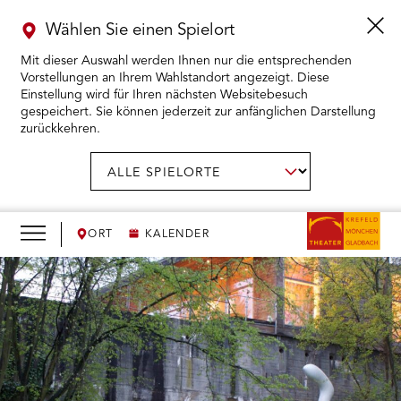
Wählen Sie einen Spielort
Mit dieser Auswahl werden Ihnen nur die entsprechenden
Vorstellungen an Ihrem Wahlstandort angezeigt. Diese
Einstellung wird für Ihren nächsten Websitebesuch
gespeichert. Sie können jederzeit zur anfänglichen Darstellung
zurückkehren.
Menü
öffnen
AUSWAHL BESTÄTIGEN
Spielort
wählen:
RMENÜ KARTENKAUF ÖFFNEN
RMENÜ SPIELPLAN ÖFFNEN
ORT
KALENDER
RMENÜ WIR ÖFFNEN
RMENÜ DAS THEATER ÖFFNEN
RMENÜ THEATERPÄDAGOGIK ÖFFNEN