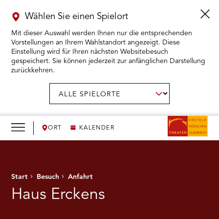
Wählen Sie einen Spielort
Mit dieser Auswahl werden Ihnen nur die entsprechenden
Vorstellungen an Ihrem Wahlstandort angezeigt. Diese
Einstellung wird für Ihren nächsten Websitebesuch
gespeichert. Sie können jederzeit zur anfänglichen Darstellung
zurückkehren.
Menü
öffnen
AUSWAHL BESTÄTIGEN
Spielort
wählen:
RMENÜ KARTENKAUF ÖFFNEN
RMENÜ SPIELPLAN ÖFFNEN
ORT
KALENDER
RMENÜ WIR ÖFFNEN
Start
Besuch
Anfahrt
RMENÜ DAS THEATER ÖFFNEN
Haus Erckens
RMENÜ THEATERPÄDAGOGIK ÖFFNEN