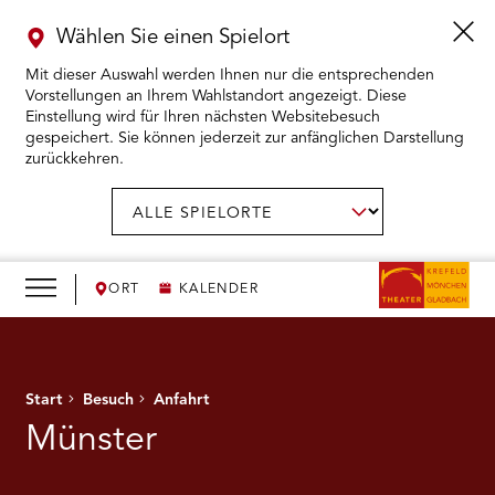
Wählen Sie einen Spielort
Mit dieser Auswahl werden Ihnen nur die entsprechenden
Vorstellungen an Ihrem Wahlstandort angezeigt. Diese
Einstellung wird für Ihren nächsten Websitebesuch
gespeichert. Sie können jederzeit zur anfänglichen Darstellung
zurückkehren.
Menü
öffnen
AUSWAHL BESTÄTIGEN
Spielort
wählen:
RMENÜ KARTENKAUF ÖFFNEN
RMENÜ SPIELPLAN ÖFFNEN
ORT
KALENDER
RMENÜ WIR ÖFFNEN
Start
Besuch
Anfahrt
RMENÜ DAS THEATER ÖFFNEN
Münster
RMENÜ THEATERPÄDAGOGIK ÖFFNEN