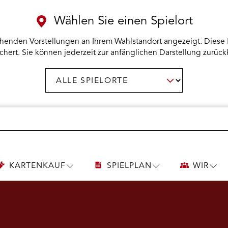
Wählen Sie einen Spielort
henden Vorstellungen an Ihrem Wahlstandort angezeigt. Diese 
chert. Sie können jederzeit zur anfänglichen Darstellung zurück
Spielort
AUSWAHL BESTÄTIGEN
wählen:
KARTENKAUF
SPIELPLAN
WIR
UNTERMENÜ
UNTERMENÜ
UNT
KARTENKAUF
SPIELPLAN
WIR
ÖFFNEN
ÖFFNEN
ÖFF