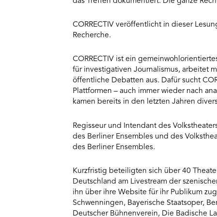
das Treffen dokumentiert. Die ganze Rech
CORRECTIV veröffentlicht in dieser Lesung 
Recherche.
CORRECTIV ist ein gemeinwohlorientierte
für investigativen Journalismus, arbeitet
öffentliche Debatten aus. Dafür sucht CO
Plattformen – auch immer wieder nach an
kamen bereits in den letzten Jahren div
Regisseur und Intendant des Volkstheate
des Berliner Ensembles und des Volksthea
des Berliner Ensembles.
Kurzfristig beteiligten sich über 40 Theat
Deutschland am Livestream der szenische
ihn über ihre Website für ihr Publikum zug
Schwenningen, Bayerische Staatsoper, Ber
Deutscher Bühnenverein, Die Badische L