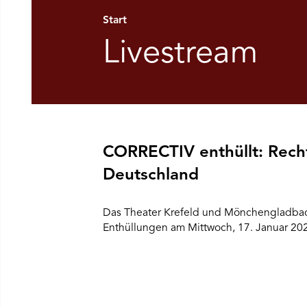
Start
Ü SPIELPLAN ÖFFNEN
Livestream
NÜ WIR ÖFFNEN
NÜ DAS THEATER ÖFFNEN
CORRECTIV enthüllt: Rec
NÜ THEATERPÄDAGOGIK ÖFFNEN
Deutschland
NÜ BESUCH ÖFFNEN
Das Theater Krefeld und Mönchengladbac
Enthüllungen am Mittwoch, 17. Januar 20