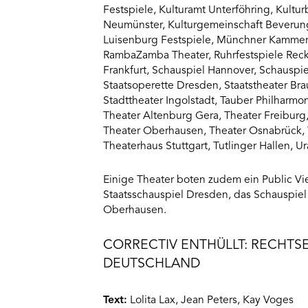
Festspiele, Kulturamt Unterföhring, Kultu
Neumünster, Kulturgemeinschaft Beveru
Luisenburg Festspiele, Münchner Kammersp
RambaZamba Theater, Ruhrfestspiele Reckl
Frankfurt, Schauspiel Hannover, Schausp
Staatsoperette Dresden, Staatstheater Br
Stadttheater Ingolstadt, Tauber Philharm
Theater Altenburg Gera, Theater Freibur
Theater Oberhausen, Theater Osnabrück, 
Theaterhaus Stuttgart, Tutlinger Hallen, U
Einige Theater boten zudem ein Public Vi
Staatsschauspiel Dresden, das Schauspiel
Oberhausen.
CORRECTIV ENTHÜLLT: RECHT
DEUTSCHLAND
Text:
Lolita Lax, Jean Peters, Kay Voges