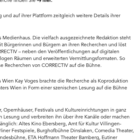
erche finden Sie
hier.
und auf ihrer Plattform zeitgleich weitere Details ihrer
s Medienhaus. Die vielfach ausgezeichnete Redaktion steht
 mit Bürgerinnen und Bürgern an ihren Recherchen und löst
RRECTIV – neben den Veröffentlichungen auf digitalen
alogen Räumen und erweiterten Vermittlungsformaten. So
erse Recherchen von CORRECTIV auf die Bühne.
rs Wien Kay Voges brachte die Recherche als Koproduktion
ters Wien in Form einer szenischen Lesung auf die Bühne
er, Opernhäuser, Festivals und Kultureinrichtungen in ganz
n Lesung und verbreiten ihn über ihre Kanäle oder machen
änglich: Altes Kino Ebersberg, Amt für Kultur Villingen-
liner Festspiele, Burghofbühne Dinslaken, Comedia Theater,
andesbühne, ETA Hoffmann Theater Bamberg, Eutiner