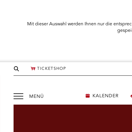
Mit dieser Auswahl werden Ihnen nur die entsprec
gespei
Seite
TICKETSHOP
durchsuchen
Menü
KALENDER
MENÜ
öffnen
NÜ KARTENKAUF ÖFFNEN