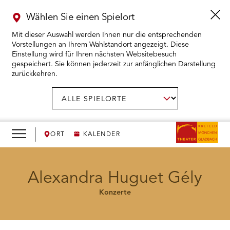
Wählen Sie einen Spielort
Mit dieser Auswahl werden Ihnen nur die entsprechenden
Vorstellungen an Ihrem Wahlstandort angezeigt. Diese
Einstellung wird für Ihren nächsten Websitebesuch
gespeichert. Sie können jederzeit zur anfänglichen Darstellung
zurückkehren.
Menü
öffnen
AUSWAHL BESTÄTIGEN
Spielort
wählen:
RMENÜ KARTENKAUF ÖFFNEN
RMENÜ SPIELPLAN ÖFFNEN
ORT
KALENDER
RMENÜ WIR ÖFFNEN
Alexandra Huguet Gély
Konzerte
RMENÜ DAS THEATER ÖFFNEN
RMENÜ THEATERPÄDAGOGIK ÖFFNEN