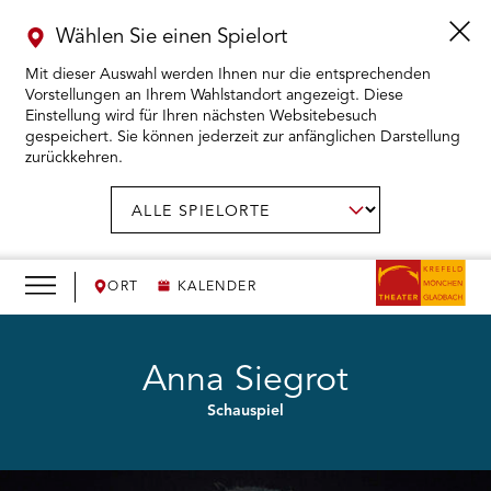
Wählen Sie einen Spielort
Mit dieser Auswahl werden Ihnen nur die entsprechenden
Vorstellungen an Ihrem Wahlstandort angezeigt. Diese
Einstellung wird für Ihren nächsten Websitebesuch
gespeichert. Sie können jederzeit zur anfänglichen Darstellung
zurückkehren.
Menü
öffnen
AUSWAHL BESTÄTIGEN
Spielort
wählen:
RMENÜ KARTENKAUF ÖFFNEN
RMENÜ SPIELPLAN ÖFFNEN
ORT
KALENDER
RMENÜ WIR ÖFFNEN
Anna Siegrot
Schauspiel
RMENÜ DAS THEATER ÖFFNEN
RMENÜ THEATERPÄDAGOGIK ÖFFNEN