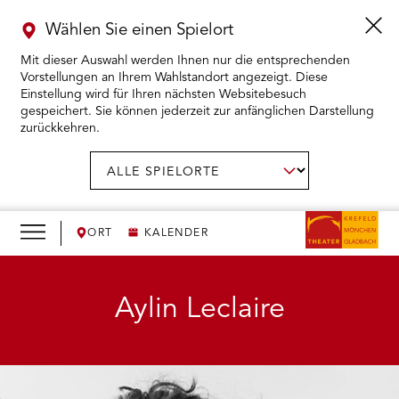
Wählen Sie einen Spielort
Mit dieser Auswahl werden Ihnen nur die entsprechenden
Vorstellungen an Ihrem Wahlstandort angezeigt. Diese
Einstellung wird für Ihren nächsten Websitebesuch
gespeichert. Sie können jederzeit zur anfänglichen Darstellung
zurückkehren.
Menü
öffnen
AUSWAHL BESTÄTIGEN
Spielort
wählen:
RMENÜ KARTENKAUF ÖFFNEN
RMENÜ SPIELPLAN ÖFFNEN
ORT
KALENDER
RMENÜ WIR ÖFFNEN
Aylin Leclaire
RMENÜ DAS THEATER ÖFFNEN
RMENÜ THEATERPÄDAGOGIK ÖFFNEN