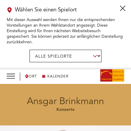
Wählen Sie einen Spielort
Mit dieser Auswahl werden Ihnen nur die entsprechenden
Vorstellungen an Ihrem Wahlstandort angezeigt. Diese
Einstellung wird für Ihren nächsten Websitebesuch
gespeichert. Sie können jederzeit zur anfänglichen Darstellung
zurückkehren.
Menü
öffnen
AUSWAHL BESTÄTIGEN
Spielort
wählen:
RMENÜ KARTENKAUF ÖFFNEN
RMENÜ SPIELPLAN ÖFFNEN
ORT
KALENDER
RMENÜ WIR ÖFFNEN
Ansgar Brinkmann
Konzerte
RMENÜ DAS THEATER ÖFFNEN
RMENÜ THEATERPÄDAGOGIK ÖFFNEN