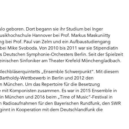
lo geboren. Dort begann sie ihr Studium bei Inger
usikhochschule Hannover bei Prof. Markus Maskuniitty
ang bei Prof. Paul van Zelm und ein Aufbaustudiengang
bei Mike Svoboda. Von 2010 bis 2011 war sie Stipendiatin
 Deutschen Symphonie-Orchesters Berlin. Seit der Spielzeit
rheinischen Sinfoniker am Theater Krefeld Mönchengladbach.
 Blechbläserquintetts „Ensemble Schwerpunkt“. Mit diesem
Bartholdy-Wettbewerb in Berlin und 2012 den
in München. Um das Repertoire für die Besetzung
le mit Komponisten zusammen. Es war in 2015 Ensemble in
in München und 2016 beim „Time of Music“-Festival in
den Radioaufnahmen für den Bayerischen Rundfunk, den SWR
ginnt in Kooperation mit dem Deutschlandfunk die