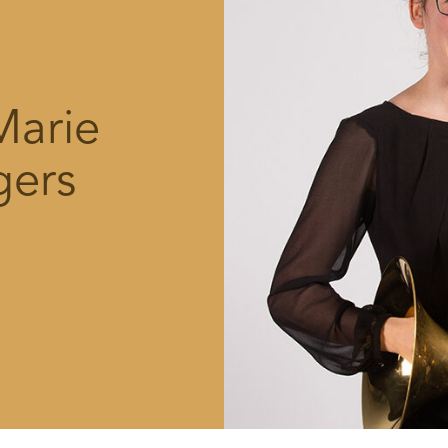
Marie
gers