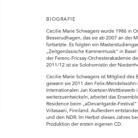
BIOGRAFIE
Cecilie Marie Schwagers wurde 1986 in Os
Besserudhagen, das sie ab 2007 an der M
fortsetzte. Es folgten ein Masterstudieng
„Zeitgenössische Kammermusik“ in Basel 
der Ferenc-Fricsay-Orchesterakademie des
2011/12 ist sie Solohornistin der Nieder
Cecilie Marie Schwagers ist Mitglied des
gewann sie 2011 den Felix-Mendelssohn-
Internationalen Jan Koetsier-Wettbewerb 
weiterzuentwickeln, arbeitet das Ensemb
Residence beim „aDevantgarde-Festival“ 
Viitasaarii, Finnland. Außerdem entstan
und den NDR. Im Herbst dieses Jahres be
Produktion der ersten eigenen CD.