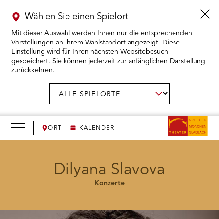
Wählen Sie einen Spielort
Mit dieser Auswahl werden Ihnen nur die entsprechenden
Vorstellungen an Ihrem Wahlstandort angezeigt. Diese
Einstellung wird für Ihren nächsten Websitebesuch
gespeichert. Sie können jederzeit zur anfänglichen Darstellung
zurückkehren.
Menü
öffnen
AUSWAHL BESTÄTIGEN
Spielort
wählen:
RMENÜ KARTENKAUF ÖFFNEN
RMENÜ SPIELPLAN ÖFFNEN
ORT
KALENDER
RMENÜ WIR ÖFFNEN
Dilyana Slavova
Konzerte
RMENÜ DAS THEATER ÖFFNEN
RMENÜ THEATERPÄDAGOGIK ÖFFNEN