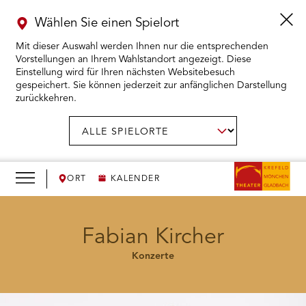
Wählen Sie einen Spielort
Mit dieser Auswahl werden Ihnen nur die entsprechenden
Vorstellungen an Ihrem Wahlstandort angezeigt. Diese
Einstellung wird für Ihren nächsten Websitebesuch
gespeichert. Sie können jederzeit zur anfänglichen Darstellung
zurückkehren.
Menü
öffnen
AUSWAHL BESTÄTIGEN
Spielort
wählen:
RMENÜ KARTENKAUF ÖFFNEN
RMENÜ SPIELPLAN ÖFFNEN
ORT
KALENDER
RMENÜ WIR ÖFFNEN
Fabian Kircher
Konzerte
RMENÜ DAS THEATER ÖFFNEN
RMENÜ THEATERPÄDAGOGIK ÖFFNEN