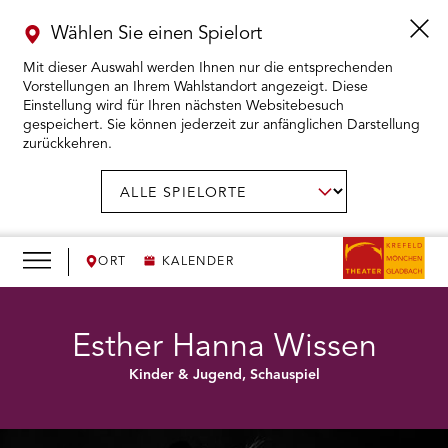
Wählen Sie einen Spielort
Mit dieser Auswahl werden Ihnen nur die entsprechenden
Vorstellungen an Ihrem Wahlstandort angezeigt. Diese
Einstellung wird für Ihren nächsten Websitebesuch
gespeichert. Sie können jederzeit zur anfänglichen Darstellung
zurückkehren.
Menü
öffnen
AUSWAHL BESTÄTIGEN
Spielort
wählen:
RMENÜ KARTENKAUF ÖFFNEN
RMENÜ SPIELPLAN ÖFFNEN
ORT
KALENDER
RMENÜ WIR ÖFFNEN
Esther Hanna Wissen
Kinder & Jugend, Schauspiel
RMENÜ DAS THEATER ÖFFNEN
RMENÜ THEATERPÄDAGOGIK ÖFFNEN