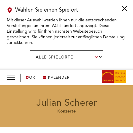
Wählen Sie einen Spielort
Mit dieser Auswahl werden Ihnen nur die entsprechenden
Vorstellungen an Ihrem Wahlstandort angezeigt. Diese
Einstellung wird für Ihren nächsten Websitebesuch
gespeichert. Sie können jederzeit zur anfänglichen Darstellung
zurückkehren.
Menü
öffnen
AUSWAHL BESTÄTIGEN
Spielort
wählen:
RMENÜ KARTENKAUF ÖFFNEN
RMENÜ SPIELPLAN ÖFFNEN
ORT
KALENDER
RMENÜ WIR ÖFFNEN
Julian Scherer
Konzerte
RMENÜ DAS THEATER ÖFFNEN
RMENÜ THEATERPÄDAGOGIK ÖFFNEN