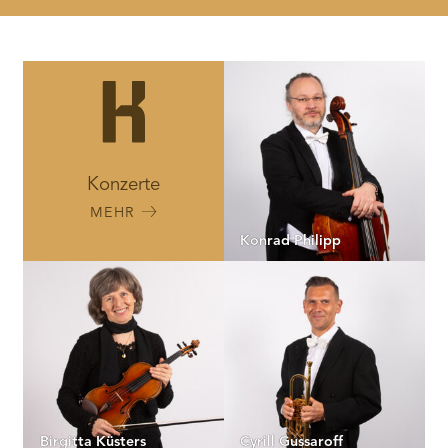
RMENÜ BESUCH ÖFFNEN
Konzerte
MEHR
Konrad Philipp
Birgitta Küsters
Cyrill Gussaroff