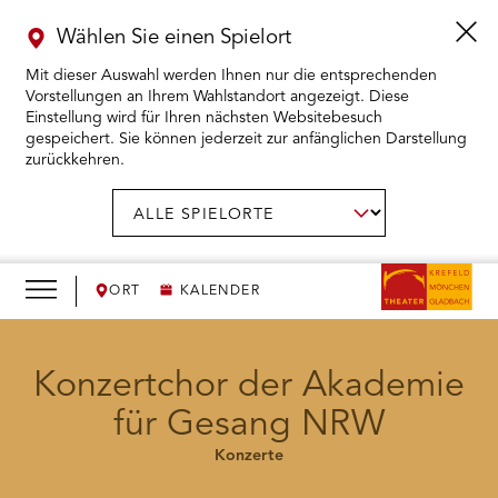
Wählen Sie einen Spielort
Mit dieser Auswahl werden Ihnen nur die entsprechenden
Vorstellungen an Ihrem Wahlstandort angezeigt. Diese
Einstellung wird für Ihren nächsten Websitebesuch
gespeichert. Sie können jederzeit zur anfänglichen Darstellung
zurückkehren.
Menü
öffnen
AUSWAHL BESTÄTIGEN
Spielort
wählen:
RMENÜ KARTENKAUF ÖFFNEN
RMENÜ SPIELPLAN ÖFFNEN
ORT
KALENDER
RMENÜ WIR ÖFFNEN
Konzertchor der Akademie
für Gesang NRW
RMENÜ DAS THEATER ÖFFNEN
Konzerte
RMENÜ THEATERPÄDAGOGIK ÖFFNEN