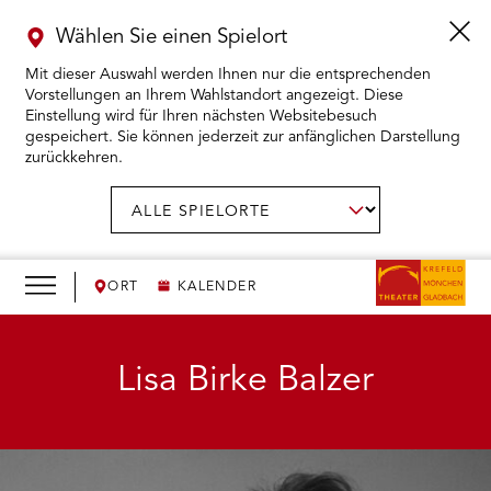
Wählen Sie einen Spielort
Mit dieser Auswahl werden Ihnen nur die entsprechenden
Vorstellungen an Ihrem Wahlstandort angezeigt. Diese
Einstellung wird für Ihren nächsten Websitebesuch
gespeichert. Sie können jederzeit zur anfänglichen Darstellung
zurückkehren.
Menü
öffnen
AUSWAHL BESTÄTIGEN
Spielort
wählen:
RMENÜ KARTENKAUF ÖFFNEN
RMENÜ SPIELPLAN ÖFFNEN
ORT
KALENDER
RMENÜ WIR ÖFFNEN
Lisa Birke Balzer
RMENÜ DAS THEATER ÖFFNEN
RMENÜ THEATERPÄDAGOGIK ÖFFNEN