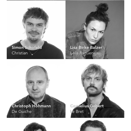
Simon Schofeld
Lisa Birke Balzer
Christian
Leila Ragueneau
Christoph Hohmann
Cornelius Gebert
De Guiche
Le Bret