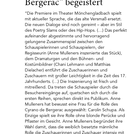
Bergerac“ begeistert
“Die Premiere im Theater Mönchengladbach spielt
mit aktueller Sprache, die das alte Versmaß ersetzt.
Die neuen Dialoge sind noch gereimt – aber im Stil
des Poetry Slams oder des Hip-Hops. (…) Das perfekt
aufeinander abgestimmte und hervorragend
gelungene Zusammenspiel zwischen den
Schauspielerinnen und Schauspielern, der
Regisseurin (Anne Mulleners inszenierte das Stück),
dem Dramaturgen und den Bühnen- und
Kostümbildner (Chani Lehmann und Matthias
Dielacher) entführt die Zuschauerinnen und
Zuschauern mit großer Leichtigkeit in die Zeit des 17.
Jahrhunderts. (…) Die Inszenierung ist frisch und
mitreißend. Da treten die Schauspieler durch die
Besuchereingänge auf, quetschen sich durch die
ersten Reihen, sprechen direkt ins Publikum. Anne
Mulleners hat bewusst eine Frau für die Rolle des
Cyrano de Bergerac ausgewählt: Carolin Schupa. Als
Einzige spielt sie ihre Rolle ohne blonde Perücke und
Pflaster im Gesicht. Anne Mulleners begründet ihre
Wahl damit, dass die weiblich besetzte männliche
Rolle die Zuschauerinnen und Zuschauer intensiv mit