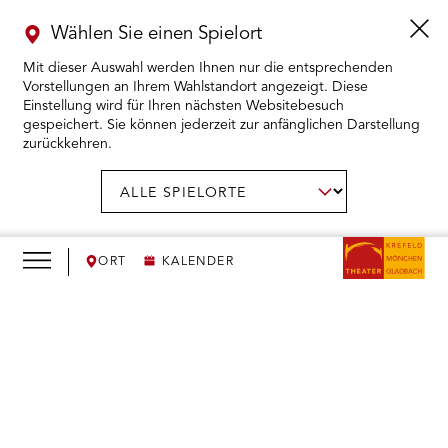
Wählen Sie einen Spielort
Mit dieser Auswahl werden Ihnen nur die entsprechenden
Vorstellungen an Ihrem Wahlstandort angezeigt. Diese
Einstellung wird für Ihren nächsten Websitebesuch
gespeichert. Sie können jederzeit zur anfänglichen Darstellung
zurückkehren.
Menü
öffnen
AUSWAHL BESTÄTIGEN
Spielort
wählen:
RMENÜ KARTENKAUF ÖFFNEN
RMENÜ SPIELPLAN ÖFFNEN
ORT
KALENDER
RMENÜ WIR ÖFFNEN
We
need
RMENÜ DAS THEATER ÖFFNEN
your
consent
RMENÜ THEATERPÄDAGOGIK ÖFFNEN
to load