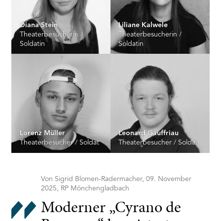
Diana Stein
Liliane Kalwele
Theaterbesucherin /
Theaterbesucherin /
Soldatin
Soldatin
Lorenz Müller
Leonard Gauffriau
Theaterbesucher / Soldat
Theaterbesucher / Soldat
Von Sigrid Blomen-Radermacher, 09. November
2025, RP Mönchengladbach
Moderner „Cyrano de