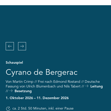
RMENÜ BESUCH ÖFFNEN
the
Youtube
service!
This
content
is
not
permitted
to
Zurück
Weiter
load
due
to
Schauspiel
trackers
that
Cyrano de Bergerac
are
not
Von Martin Crimp // Frei nach Edmond Rostand // Deutsche
disclosed
Fassung von Ulrich Blumenbach und Nils Tabert
Leitung
to
Besetzung
the
visitor.
1. Oktober 2026 – 11. Dezember 2026
The
website
ca. 2 Std. 50 Minuten, inkl. einer Pause
owner