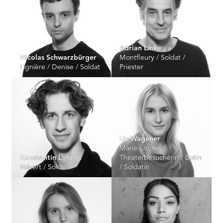
Adrian Linke
Nicolas Schwarzbürger
Montfleury / Soldat /
Lignière / Denise / Soldat
Priester
Liv Wagener
Marie-Louise /
Konstantin Lohnes
Theaterbesucherin / Botin
Valvert / Soldat
/ Soldatin