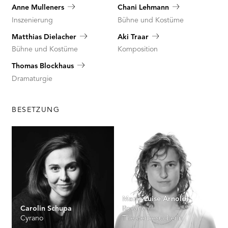
Anne Mulleners
Chani Lehmann
Inszenierung
Bühne und Kostüme
Matthias Dielacher
Aki Traar
Bühne und Kostüme
Komposition
Thomas Blockhaus
Dramaturgie
BESETZUNG
Marie Luise Arnold
Carolin Schupa
Roxane /
Cyrano
Theaterbesucherin