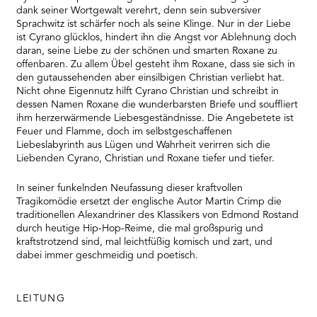
Platform
dank seiner Wortgewalt verehrt, denn sein subversiver
Sprachwitz ist schärfer noch als seine Klinge. Nur in der Liebe
ist Cyrano glücklos, hindert ihn die Angst vor Ablehnung doch
daran, seine Liebe zu der schönen und smarten Roxane zu
offenbaren. Zu allem Übel gesteht ihm Roxane, dass sie sich in
den gutaussehenden aber einsilbigen Christian verliebt hat.
Nicht ohne Eigennutz hilft Cyrano Christian und schreibt in
dessen Namen Roxane die wunderbarsten Briefe und souffliert
ihm herzerwärmende Liebesgeständnisse. Die Angebetete ist
Feuer und Flamme, doch im selbstgeschaffenen
Liebeslabyrinth aus Lügen und Wahrheit verirren sich die
Liebenden Cyrano, Christian und Roxane tiefer und tiefer.
In seiner funkelnden Neufassung dieser kraftvollen
Tragikomödie ersetzt der englische Autor Martin Crimp die
traditionellen Alexandriner des Klassikers von Edmond Rostand
durch heutige Hip-Hop-Reime, die mal großspurig und
kraftstrotzend sind, mal leichtfüßig komisch und zart, und
dabei immer geschmeidig und poetisch.
LEITUNG