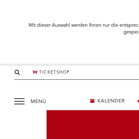
Mit dieser Auswahl werden Ihnen nur die entsprec
gespei
Seite
TICKETSHOP
durchsuchen
Menü
KALENDER
MENÜ
öffnen
NÜ KARTENKAUF ÖFFNEN