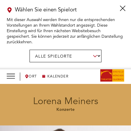
Wählen Sie einen Spielort
Mit dieser Auswahl werden Ihnen nur die entsprechenden
Vorstellungen an Ihrem Wahlstandort angezeigt. Diese
Einstellung wird für Ihren nächsten Websitebesuch
gespeichert. Sie können jederzeit zur anfänglichen Darstellung
zurückkehren.
Menü
öffnen
AUSWAHL BESTÄTIGEN
Spielort
wählen:
RMENÜ KARTENKAUF ÖFFNEN
RMENÜ SPIELPLAN ÖFFNEN
ORT
KALENDER
RMENÜ WIR ÖFFNEN
Lorena Meiners
Konzerte
RMENÜ DAS THEATER ÖFFNEN
RMENÜ THEATERPÄDAGOGIK ÖFFNEN