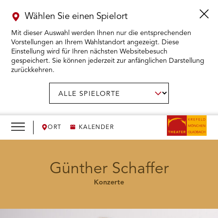
Wählen Sie einen Spielort
Mit dieser Auswahl werden Ihnen nur die entsprechenden
Vorstellungen an Ihrem Wahlstandort angezeigt. Diese
Einstellung wird für Ihren nächsten Websitebesuch
gespeichert. Sie können jederzeit zur anfänglichen Darstellung
zurückkehren.
Menü
öffnen
AUSWAHL BESTÄTIGEN
Spielort
wählen:
RMENÜ KARTENKAUF ÖFFNEN
RMENÜ SPIELPLAN ÖFFNEN
ORT
KALENDER
RMENÜ WIR ÖFFNEN
Günther Schaffer
Konzerte
RMENÜ DAS THEATER ÖFFNEN
RMENÜ THEATERPÄDAGOGIK ÖFFNEN