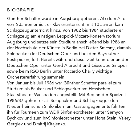
BIOGRAFIE
Günther Schaffer wurde in Augsburg geboren. Ab dem Alter
von 6 Jahren erhielt er Klavierunterricht, mit 10 Jahren kam
Schlagzeugunterricht hinzu. Von 1982 bis 1984 studierte er
Schlagzeug am einstigen Leopold-Mozart-Konservatorium
Augsburg und setzte sein Studium anschließend bis 1986 an
der Hochschule der Künste in Berlin bei Dieter Smesny, damals
Solopauker der Deutschen Oper und bei den Bayreuther
Festspielen, fort. Bereits während dieser Zeit konnte er an der
Deutschen Oper unter Gerd Albrecht und Giuseppe Sinopoli
sowie beim RSO Berlin unter Riccardo Chailly wichtige
Orchestererfahrung sammeln.
Von Januar bis Juli 1986 war Günther Schaffer parallel zum
Studium als Pauker und Schlagwerker am Hessischen
Staatstheater Wiesbaden angestellt. Mit Beginn der Spielzeit
1986/87 gehört er als Solopauker und Schlagzeuger den
Niederrheinischen Sinfonikern an. Gastengagements führten
ihn für Tourneen zum WDR Sinfonieorchester unter Semyon
Bychkov und zum hr-Sinfonieorchester unter Horst Stein, Valery
Gergiev und Dmitrij Kitajenko.