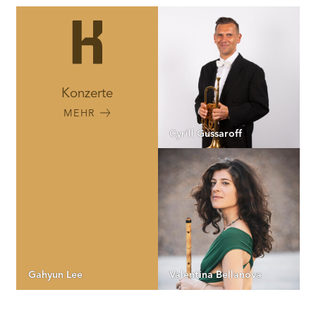
Konzerte
MEHR
Cyrill Gussaroff
Gahyun Lee
Valentina Bellanova