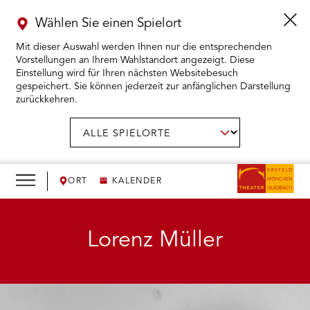
Wählen Sie einen Spielort
Mit dieser Auswahl werden Ihnen nur die entsprechenden
Vorstellungen an Ihrem Wahlstandort angezeigt. Diese
Einstellung wird für Ihren nächsten Websitebesuch
gespeichert. Sie können jederzeit zur anfänglichen Darstellung
zurückkehren.
Menü
öffnen
AUSWAHL BESTÄTIGEN
Spielort
wählen:
RMENÜ KARTENKAUF ÖFFNEN
RMENÜ SPIELPLAN ÖFFNEN
ORT
KALENDER
RMENÜ WIR ÖFFNEN
Lorenz Müller
RMENÜ DAS THEATER ÖFFNEN
RMENÜ THEATERPÄDAGOGIK ÖFFNEN