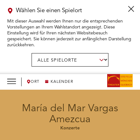
Wählen Sie einen Spielort
Mit dieser Auswahl werden Ihnen nur die entsprechenden
Vorstellungen an Ihrem Wahlstandort angezeigt. Diese
Einstellung wird für Ihren nächsten Websitebesuch
gespeichert. Sie können jederzeit zur anfänglichen Darstellung
zurückkehren.
Menü
öffnen
AUSWAHL BESTÄTIGEN
Spielort
wählen:
RMENÜ KARTENKAUF ÖFFNEN
RMENÜ SPIELPLAN ÖFFNEN
ORT
KALENDER
RMENÜ WIR ÖFFNEN
María del Mar Vargas
Amezcua
RMENÜ DAS THEATER ÖFFNEN
Konzerte
RMENÜ THEATERPÄDAGOGIK ÖFFNEN