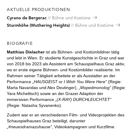
AKTUELLE PRODUKTIONEN
Cyrano de Bergerac
Bühne und Kostüme
Sturmhöhe (Wuthering Heights)
Bühne und Kostüme
BIOGRAFIE
Matthias Dielacher
ist als Bühnen- und Kostümbildner tätig
und lebt in Wien. Er studierte Kunstgeschichte in Graz und war
von 2018 bis 2023 als Assistent am Schauspielhaus Graz aktiv,
wo er erste eigene Bühnen- und Kostümbilder realisierte. Im
Rahmen seiner Tätigkeit arbeitete er als Ausstatter an der
Performance
„HAUSGEIST or I Wish You Were Here“
(Regie:
Marta Navaridas und Alex Deutinger),
„Mopedmonolog“
(Regie:
Yara Michelitsch) sowie an der Grazer Adaption der
immersiven Performance
„(X-RAY) DURCHLEUCHTET“
(Regie: Natasha Syvanenko).
Zudem war er an verschiedenen Film- und Videoprojekten des
Schauspielhauses Graz beteiligt, darunter
„#neuesdramazuhause“
, Videokampagnen und Kurzfilme.