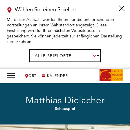
Wählen Sie einen Spielort
Mit dieser Auswahl werden Ihnen nur die entsprechenden
Vorstellungen an Ihrem Wahlstandort angezeigt. Diese
Einstellung wird für Ihren nächsten Websitebesuch
gespeichert. Sie können jederzeit zur anfänglichen Darstellung
zurückkehren.
Menü
öffnen
AUSWAHL BESTÄTIGEN
Spielort
wählen:
RMENÜ KARTENKAUF ÖFFNEN
RMENÜ SPIELPLAN ÖFFNEN
ORT
KALENDER
RMENÜ WIR ÖFFNEN
Matthias Dielacher
Schauspiel
RMENÜ DAS THEATER ÖFFNEN
RMENÜ THEATERPÄDAGOGIK ÖFFNEN