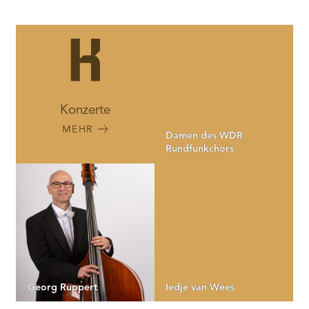
Konzerte
MEHR
Damen des WDR
Rundfunkchors
Georg Ruppert
Iedje van Wees