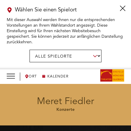
Wählen Sie einen Spielort
Mit dieser Auswahl werden Ihnen nur die entsprechenden
Vorstellungen an Ihrem Wahlstandort angezeigt. Diese
Einstellung wird für Ihren nächsten Websitebesuch
gespeichert. Sie können jederzeit zur anfänglichen Darstellung
zurückkehren.
Menü
öffnen
AUSWAHL BESTÄTIGEN
Spielort
wählen:
RMENÜ KARTENKAUF ÖFFNEN
RMENÜ SPIELPLAN ÖFFNEN
ORT
KALENDER
RMENÜ WIR ÖFFNEN
Meret Fiedler
Konzerte
RMENÜ DAS THEATER ÖFFNEN
RMENÜ THEATERPÄDAGOGIK ÖFFNEN