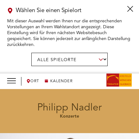
Wählen Sie einen Spielort
Mit dieser Auswahl werden Ihnen nur die entsprechenden
Vorstellungen an Ihrem Wahlstandort angezeigt. Diese
Einstellung wird für Ihren nächsten Websitebesuch
gespeichert. Sie können jederzeit zur anfänglichen Darstellung
zurückkehren.
Menü
öffnen
AUSWAHL BESTÄTIGEN
Spielort
wählen:
RMENÜ KARTENKAUF ÖFFNEN
RMENÜ SPIELPLAN ÖFFNEN
ORT
KALENDER
RMENÜ WIR ÖFFNEN
Philipp Nadler
Konzerte
RMENÜ DAS THEATER ÖFFNEN
RMENÜ THEATERPÄDAGOGIK ÖFFNEN