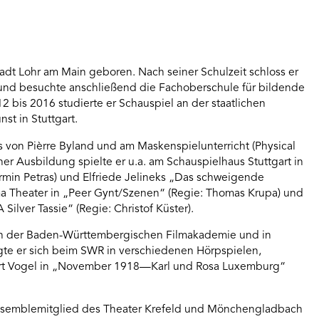
adt Lohr am Main geboren. Nach seiner Schulzeit schloss er
 und besuchte anschließend die Fachoberschule für bildende
 bis 2016 studierte er Schauspiel an der staatlichen
st in Stuttgart.
von Pièrre Byland und am Maskenspielunterricht (Physical
ner Ausbildung spielte er u.a. am Schauspielhaus Stuttgart in
Armin Petras) und Elfriede Jelineks „Das schweigende
ma Theater in „Peer Gynt/Szenen“ (Regie: Thomas Krupa) und
ilver Tassie“ (Regie: Christof Küster).
lmen der Baden-Württembergischen Filmakademie und in
igte er sich beim SWR in verschiedenen Hörpspielen,
Kurt Vogel in „November 1918—Karl und Rosa Luxemburg“
nsemblemitglied des Theater Krefeld und Mönchengladbach