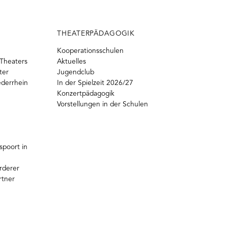
THEATERPÄDAGOGIK
Kooperationsschulen
Theaters
Aktuelles
ter
Jugendclub
ederrhein
In der Spielzeit 2026/27
Konzertpädagogik
Vorstellungen in der Schulen
poort in
rderer
rtner