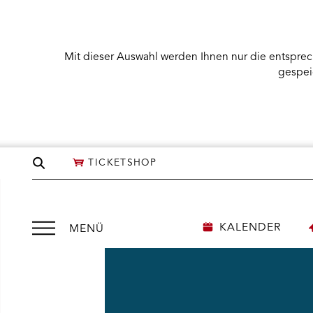
Mit dieser Auswahl werden Ihnen nur die entsprec
gespei
Seite
TICKETSHOP
durchsuchen
Menü
KALENDER
MENÜ
öffnen
NÜ KARTENKAUF ÖFFNEN