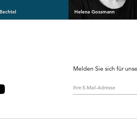
Bechtel
Helena Gossmann
Melden Sie sich für uns
Ihre
E-
Mail-
o
ouTube
Adresse