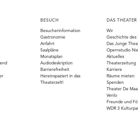
BESUCH
DAS THEATER
Besucherinformation
Wir
Gastronomie
Geschichte des 
Anfahrt
Das Junge Thea
Saalpläne
Opernstudio Ni
Monatsplan
Aktuelles
gend
Audiodeskription
Theaterzeitung
Barrierefreiheit
Karriere
er
Hereinspaziert in das
Räume mieten
Theaterzelt!
Spenden
Theater De Maas
Venlo
Freunde und Fö
WDR 3 Kulturpa