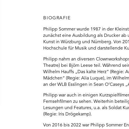
BIOGRAFIE
Philipp Sommer wurde 1987 in der Kleinst
zunächst eine Ausbildung als Drucker ab
Kunst in Würzburg und Nürnberg. Von 2012
Hochschule für Musik und darstellende Kun
Philipp nahm an diversen Clownworkshops 
Theatre) bei Björn Leese teil. Während sei
Wilhelm Hauffs „Das kalte Herz“ (Regie: 
Mädchen“ (Regie: Alia Luque), im Wilhel
an der WLB Esslingen in Sean O’Caseys „A S
Philipp war auch in einigen Kurzspielfi
Fernsehfilmen zu sehen. Weiterhin beteil
Lesungen und Features, u.a. als Soldat 
(Regie: Iris Drögekamp).
Von 2016 bis 2022 war Philipp Sommer E