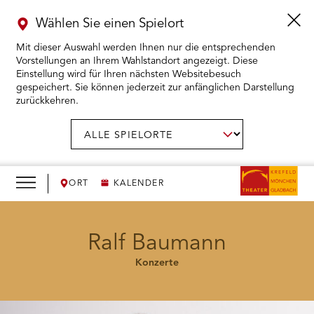
Wählen Sie einen Spielort
Mit dieser Auswahl werden Ihnen nur die entsprechenden
Vorstellungen an Ihrem Wahlstandort angezeigt. Diese
Einstellung wird für Ihren nächsten Websitebesuch
gespeichert. Sie können jederzeit zur anfänglichen Darstellung
zurückkehren.
Menü
öffnen
AUSWAHL BESTÄTIGEN
Spielort
wählen:
RMENÜ KARTENKAUF ÖFFNEN
RMENÜ SPIELPLAN ÖFFNEN
ORT
KALENDER
RMENÜ WIR ÖFFNEN
Ralf Baumann
Konzerte
RMENÜ DAS THEATER ÖFFNEN
RMENÜ THEATERPÄDAGOGIK ÖFFNEN