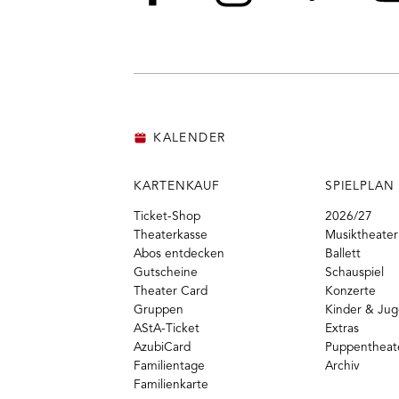
Facebook
Instagram
Vime
Y
KALENDER
KARTENKAUF
SPIELPLAN
Ticket-Shop
2026/27
Theaterkasse
Musiktheater
Abos entdecken
Ballett
Gutscheine
Schauspiel
Theater Card
Konzerte
Gruppen
Kinder & Ju
AStA-Ticket
Extras
AzubiCard
Puppentheat
Familientage
Archiv
Familienkarte