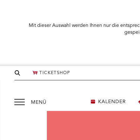
Mit dieser Auswahl werden Ihnen nur die entsprec
gespei
Seite
TICKETSHOP
durchsuchen
Menü
KALENDER
MENÜ
öffnen
NÜ KARTENKAUF ÖFFNEN