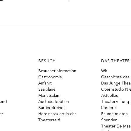
Mail-
o
ouTube
Adresse
BESUCH
DAS THEATER
Besucherinformation
Wir
Gastronomie
Geschichte des 
Anfahrt
Das Junge Thea
Saalpläne
Opernstudio Ni
Monatsplan
Aktuelles
gend
Audiodeskription
Theaterzeitung
Barrierefreiheit
Karriere
er
Hereinspaziert in das
Räume mieten
Theaterzelt!
Spenden
Theater De Maas