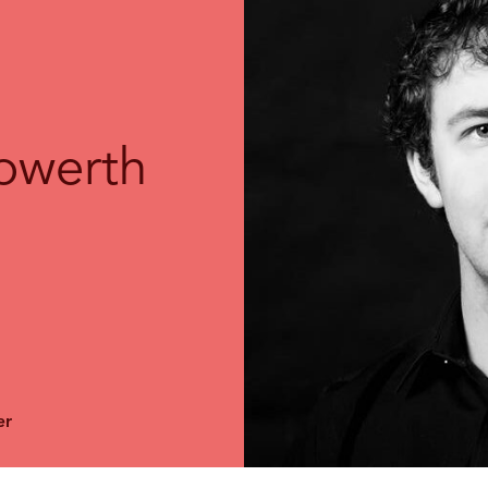
bwerth
er