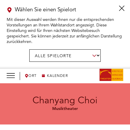
Wählen Sie einen Spielort
Mit dieser Auswahl werden Ihnen nur die entsprechenden
Vorstellungen an Ihrem Wahlstandort angezeigt. Diese
Einstellung wird für Ihren nächsten Websitebesuch
gespeichert. Sie können jederzeit zur anfänglichen Darstellung
zurückkehren.
Menü
öffnen
AUSWAHL BESTÄTIGEN
Spielort
wählen:
RMENÜ KARTENKAUF ÖFFNEN
RMENÜ SPIELPLAN ÖFFNEN
ORT
KALENDER
RMENÜ WIR ÖFFNEN
Chanyang Choi
Musiktheater
RMENÜ DAS THEATER ÖFFNEN
RMENÜ THEATERPÄDAGOGIK ÖFFNEN