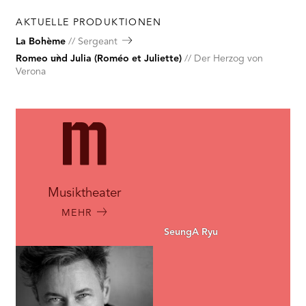
RMENÜ BESUCH ÖFFNEN
AKTUELLE PRODUKTIONEN
La Bohème
Sergeant
Romeo und Julia (Roméo et Juliette)
Der Herzog von
Verona
Musiktheater
MEHR
SeungA Ryu