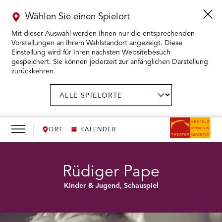
Wählen Sie einen Spielort
Mit dieser Auswahl werden Ihnen nur die entsprechenden
Vorstellungen an Ihrem Wahlstandort angezeigt. Diese
Einstellung wird für Ihren nächsten Websitebesuch
gespeichert. Sie können jederzeit zur anfänglichen Darstellung
zurückkehren.
Menü
öffnen
AUSWAHL BESTÄTIGEN
Spielort
wählen:
RMENÜ KARTENKAUF ÖFFNEN
RMENÜ SPIELPLAN ÖFFNEN
ORT
KALENDER
RMENÜ WIR ÖFFNEN
Rüdiger Pape
Kinder & Jugend, Schauspiel
RMENÜ DAS THEATER ÖFFNEN
RMENÜ THEATERPÄDAGOGIK ÖFFNEN