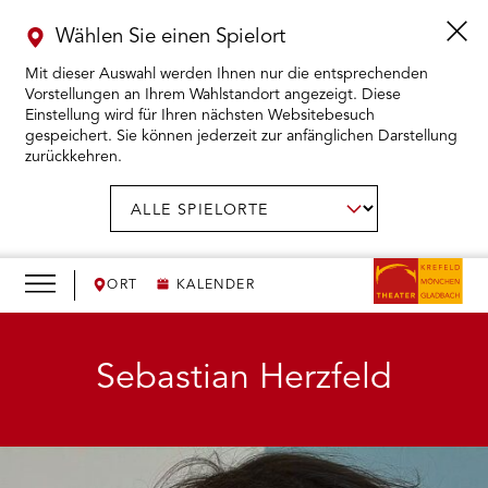
Wählen Sie einen Spielort
Mit dieser Auswahl werden Ihnen nur die entsprechenden
Vorstellungen an Ihrem Wahlstandort angezeigt. Diese
Einstellung wird für Ihren nächsten Websitebesuch
gespeichert. Sie können jederzeit zur anfänglichen Darstellung
zurückkehren.
Menü
öffnen
AUSWAHL BESTÄTIGEN
Spielort
wählen:
RMENÜ KARTENKAUF ÖFFNEN
RMENÜ SPIELPLAN ÖFFNEN
ORT
KALENDER
RMENÜ WIR ÖFFNEN
Sebastian Herzfeld
RMENÜ DAS THEATER ÖFFNEN
RMENÜ THEATERPÄDAGOGIK ÖFFNEN