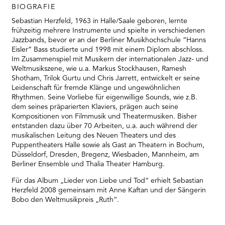
BIOGRAFIE
Sebastian Herzfeld, 1963 in Halle/Saale geboren, lernte
frühzeitig mehrere Instrumente und spielte in verschiedenen
Jazzbands, bevor er an der Berliner Musikhochschule “Hanns
Eisler” Bass studierte und 1998 mit einem Diplom abschloss.
Im Zusammenspiel mit Musikern der internationalen Jazz- und
Weltmusikszene, wie u.a. Markus Stockhausen, Ramesh
Shotham, Trilok Gurtu und Chris Jarrett, entwickelt er seine
Leidenschaft für fremde Klänge und ungewöhnlichen
Rhythmen. Seine Vorliebe für eigenwillige Sounds, wie z.B.
dem seines präparierten Klaviers, prägen auch seine
Kompositionen von Filmmusik und Theatermusiken. Bisher
entstanden dazu über 70 Arbeiten, u.a. auch während der
musikalischen Leitung des Neuen Theaters und des
Puppentheaters Halle sowie als Gast an Theatern in Bochum,
Düsseldorf, Dresden, Bregenz, Wiesbaden, Mannheim, am
Berliner Ensemble und Thalia Theater Hamburg.
Für das Album „Lieder von Liebe und Tod“ erhielt Sebastian
Herzfeld 2008 gemeinsam mit Anne Kaftan und der Sängerin
Bobo den Weltmusikpreis „Ruth“.