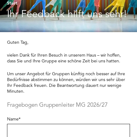
RMENÜ BESUCH ÖFFNEN
Start
Ihr Feedback hilft uns sehr!
Guten Tag,
vielen Dank für Ihren Besuch in unserem Haus – wir hoffen,
dass Sie und Ihre Gruppe eine schöne Zeit bei uns hatten.
Um unser Angebot für Gruppen künftig noch besser auf Ihre
Bedürfnisse abstimmen zu können, würden wir uns sehr über
Ihr Feedback freuen. Die Beantwortung dauert nur wenige
Minuten.
Fragebogen Gruppenleiter MG 2026/27
„
*
“
Name
*
zeigt
erforderliche
Felder