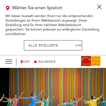
Wählen Sie einen Spielort
Mit dieser Auswahl werden Ihnen nur die entsprechenden
Vorstellungen an Ihrem Wahlstandort angezeigt. Diese
Einstellung wird für Ihren nächsten Websitebesuch
gespeichert. Sie können jederzeit zur anfänglichen Darstellung
zurückkehren.
Menü
öffnen
AUSWAHL BESTÄTIGEN
Spielort
wählen:
RMENÜ KARTENKAUF ÖFFNEN
RMENÜ SPIELPLAN ÖFFNEN
ORT
KALENDER
RMENÜ WIR ÖFFNEN
RMENÜ DAS THEATER ÖFFNEN
RMENÜ THEATERPÄDAGOGIK ÖFFNEN