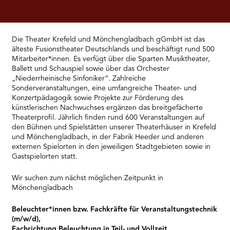
RMENÜ BESUCH ÖFFNEN
Die Theater Krefeld und Mönchengladbach gGmbH ist das
älteste Fusionstheater Deutschlands und beschäftigt rund 500
Mitarbeiter*innen. Es verfügt über die Sparten Musiktheater,
Ballett und Schauspiel sowie über das Orchester
„Niederrheinische Sinfoniker“. Zahlreiche
Sonderveranstaltungen, eine umfangreiche Theater- und
Konzertpädagogik sowie Projekte zur Förderung des
künstlerischen Nachwuchses ergänzen das breitgefächerte
Theaterprofil. Jährlich finden rund 600 Veranstaltungen auf
den Bühnen und Spielstätten unserer Theaterhäuser in Krefeld
und Mönchengladbach, in der Fabrik Heeder und anderen
externen Spielorten in den jeweiligen Stadtgebieten sowie in
Gastspielorten statt.
Wir suchen zum nächst möglichen Zeitpunkt in
Mönchengladbach
Beleuchter*innen bzw. Fachkräfte für Veranstaltungstechnik
(m/w/d),
Fachrichtung Beleuchtung in Teil- und Vollzeit