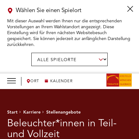
Wählen Sie einen Spielort
Mit dieser Auswahl werden Ihnen nur die entsprechenden
Vorstellungen an Ihrem Wahlstandort angezeigt. Diese
Einstellung wird für Ihren nächsten Websitebesuch
gespeichert. Sie können jederzeit zur anfänglichen Darstellung
zurückkehren.
Menü
öffnen
AUSWAHL BESTÄTIGEN
Spielort
wählen:
RMENÜ KARTENKAUF ÖFFNEN
RMENÜ SPIELPLAN ÖFFNEN
ORT
KALENDER
RMENÜ WIR ÖFFNEN
Start
Karriere
Stellenangebote
RMENÜ DAS THEATER ÖFFNEN
Beleuchter*innen in Teil-
RMENÜ THEATERPÄDAGOGIK ÖFFNEN
und Vollzeit