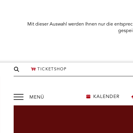
Mit dieser Auswahl werden Ihnen nur die entsprec
gespei
Seite
TICKETSHOP
durchsuchen
Menü
KALENDER
MENÜ
öffnen
NÜ KARTENKAUF ÖFFNEN