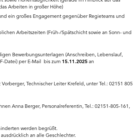
it sowie Höhentauglichkeit (gerade im Hinblick auf das
as Arbeiten in großer Höhe)
t und ein großes Engagement gegenüber Regieteams und
üblichen Arbeitszeiten (Früh-/Spätschicht sowie an Sonn- und
ändigen Bewerbungsunterlagen (Anschreiben, Lebenslauf,
F-Datei) per E-Mail bis zum
15.11.2025
an
z Vorberger, Technischer Leiter Krefeld, unter Tel.: 02151 805
hnen Anna Berger, Personalreferentin, Tel.: 02151-805-161,
nderten werden begrüßt.
 ausdrücklich an alle Geschlechter.