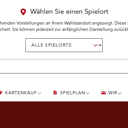
Wählen Sie einen Spielort
henden Vorstellungen an Ihrem Wahlstandort angezeigt. Diese 
chert. Sie können jederzeit zur anfänglichen Darstellung zurück
Spielort
AUSWAHL BESTÄTIGEN
wählen:
KARTENKAUF
SPIELPLAN
WIR
UNTERMENÜ
UNTERMENÜ
UNT
KARTENKAUF
SPIELPLAN
WIR
ÖFFNEN
ÖFFNEN
ÖFF