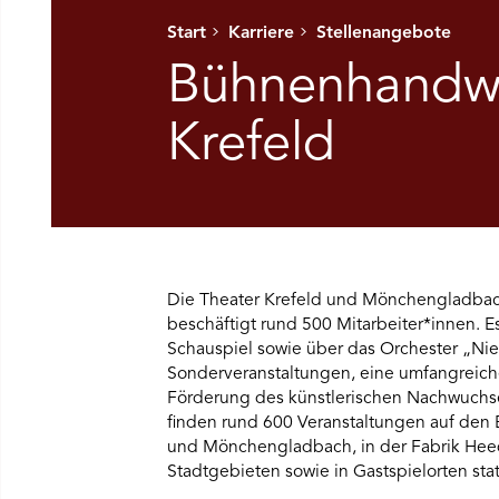
Start
Karriere
Stellenangebote
Ü SPIELPLAN ÖFFNEN
Bühnenhandwe
NÜ WIR ÖFFNEN
Krefeld
NÜ DAS THEATER ÖFFNEN
NÜ THEATERPÄDAGOGIK ÖFFNEN
Die Theater Krefeld und Mönchengladbac
NÜ BESUCH ÖFFNEN
beschäftigt rund 500 Mitarbeiter*innen. Es
Schauspiel sowie über das Orchester „Nie
Sonderveranstaltungen, eine umfangreich
Förderung des künstlerischen Nachwuchses
finden rund 600 Veranstaltungen auf den 
und Mönchengladbach, in der Fabrik Heed
Stadtgebieten sowie in Gastspielorten stat