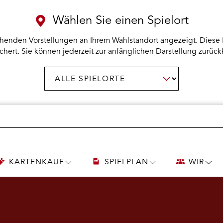
Wählen Sie einen Spielort
henden Vorstellungen an Ihrem Wahlstandort angezeigt. Diese 
chert. Sie können jederzeit zur anfänglichen Darstellung zurück
Spielort
AUSWAHL BESTÄTIGEN
wählen:
KARTENKAUF
SPIELPLAN
WIR
UNTERMENÜ
UNTERMENÜ
UNT
KARTENKAUF
SPIELPLAN
WIR
ÖFFNEN
ÖFFNEN
ÖFF