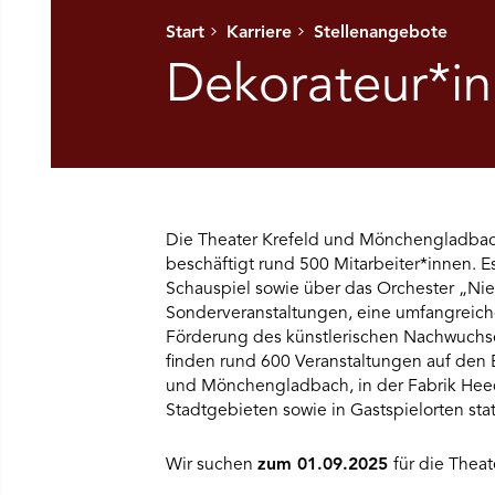
Start
Karriere
Stellenangebote
Ü SPIELPLAN ÖFFNEN
Dekorateur*in 
NÜ WIR ÖFFNEN
NÜ DAS THEATER ÖFFNEN
Die Theater Krefeld und Mönchengladbac
NÜ THEATERPÄDAGOGIK ÖFFNEN
beschäftigt rund 500 Mitarbeiter*innen. Es
Schauspiel sowie über das Orchester „Nie
NÜ BESUCH ÖFFNEN
Sonderveranstaltungen, eine umfangreich
Förderung des künstlerischen Nachwuchses
finden rund 600 Veranstaltungen auf den 
und Mönchengladbach, in der Fabrik Heed
Stadtgebieten sowie in Gastspielorten stat
Wir suchen
zum 01.09.2025
für die Theat