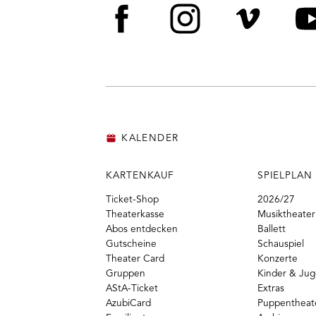
Facebook
Instagram
Vime
Y
KALENDER
KARTENKAUF
SPIELPLAN
Ticket-Shop
2026/27
Theaterkasse
Musiktheater
Abos entdecken
Ballett
Gutscheine
Schauspiel
Theater Card
Konzerte
Gruppen
Kinder & Ju
AStA-Ticket
Extras
AzubiCard
Puppentheat