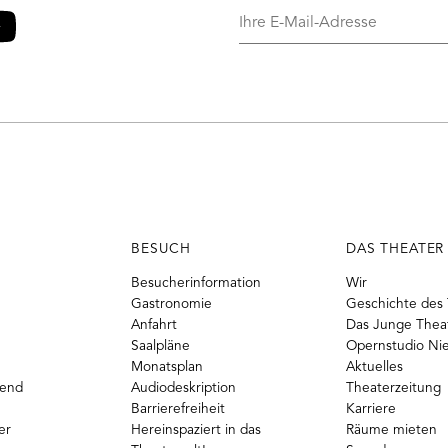
Ihre
E-
Mail-
o
ouTube
Adresse
BESUCH
DAS THEATER
Besucherinformation
Wir
Gastronomie
Geschichte des 
Anfahrt
Das Junge Thea
Saalpläne
Opernstudio Ni
Monatsplan
Aktuelles
gend
Audiodeskription
Theaterzeitung
Barrierefreiheit
Karriere
er
Hereinspaziert in das
Räume mieten