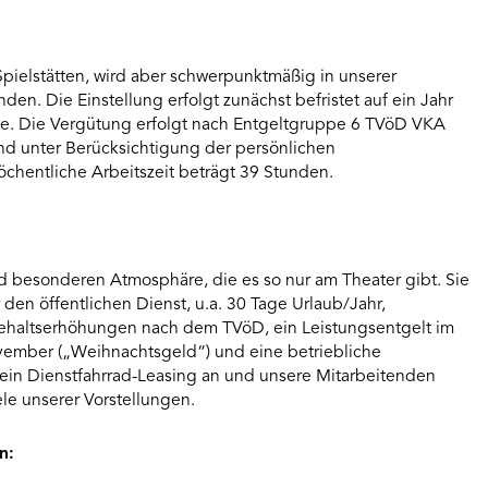
 Spielstätten, wird aber schwerpunktmäßig in unserer
inden. Die Einstellung erfolgt zunächst befristet auf ein Jahr
me. Die Vergütung erfolgt nach Entgeltgruppe 6 TVöD VKA
 und unter Berücksichtigung der persönlichen
öchentliche Arbeitszeit beträgt 39 Stunden.
nd besonderen Atmosphäre, die es so nur am Theater gibt. Sie
r den öffentlichen Dienst, u.a. 30 Tage Urlaub/Jahr,
haltserhöhungen nach dem TVöD, ein Leistungsentgelt im
vember („Weihnachtsgeld“) und eine betriebliche
r ein Dienstfahrrad-Leasing an und unsere Mitarbeitenden
iele unserer Vorstellungen.
n: