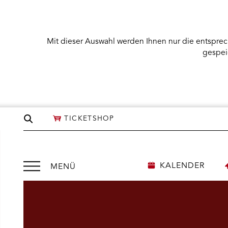
Mit dieser Auswahl werden Ihnen nur die entsprec
gespei
Seite
TICKETSHOP
durchsuchen
Menü
KALENDER
MENÜ
öffnen
NÜ KARTENKAUF ÖFFNEN