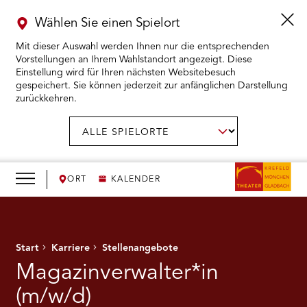
Wählen Sie einen Spielort
Mit dieser Auswahl werden Ihnen nur die entsprechenden
Vorstellungen an Ihrem Wahlstandort angezeigt. Diese
Einstellung wird für Ihren nächsten Websitebesuch
gespeichert. Sie können jederzeit zur anfänglichen Darstellung
zurückkehren.
Menü
öffnen
AUSWAHL BESTÄTIGEN
Spielort
wählen:
RMENÜ KARTENKAUF ÖFFNEN
RMENÜ SPIELPLAN ÖFFNEN
ORT
KALENDER
RMENÜ WIR ÖFFNEN
Start
Karriere
Stellenangebote
RMENÜ DAS THEATER ÖFFNEN
Magazinverwalter*in
RMENÜ THEATERPÄDAGOGIK ÖFFNEN
(m/w/d)