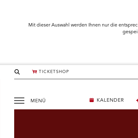
Mit dieser Auswahl werden Ihnen nur die entsprec
gespei
Seite
TICKETSHOP
durchsuchen
Menü
KALENDER
MENÜ
öffnen
NÜ KARTENKAUF ÖFFNEN