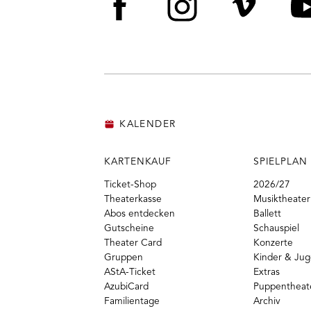
Facebook
Instagram
Vime
Y
KALENDER
KARTENKAUF
SPIELPLAN
Ticket-Shop
2026/27
Theaterkasse
Musiktheater
Abos entdecken
Ballett
Gutscheine
Schauspiel
Theater Card
Konzerte
Gruppen
Kinder & Ju
AStA-Ticket
Extras
AzubiCard
Puppentheat
Familientage
Archiv