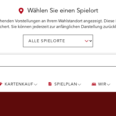
Wählen Sie einen Spielort
henden Vorstellungen an Ihrem Wahlstandort angezeigt. Diese 
chert. Sie können jederzeit zur anfänglichen Darstellung zurück
Spielort
AUSWAHL BESTÄTIGEN
wählen:
KARTENKAUF
SPIELPLAN
WIR
UNTERMENÜ
UNTERMENÜ
UNT
KARTENKAUF
SPIELPLAN
WIR
ÖFFNEN
ÖFFNEN
ÖFF