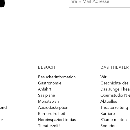
E-
Mail-
o
ouTube
Adresse
BESUCH
DAS THEATER
Besucherinformation
Wir
Gastronomie
Geschichte des 
Anfahrt
Das Junge Thea
Saalpläne
Opernstudio Ni
Monatsplan
Aktuelles
gend
Audiodeskription
Theaterzeitung
Barrierefreiheit
Karriere
er
Hereinspaziert in das
Räume mieten
Theaterzelt!
Spenden