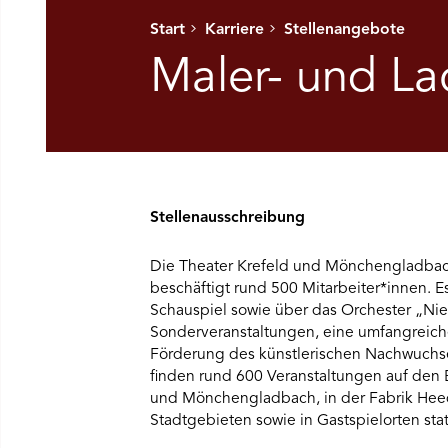
Start
Karriere
Stellenangebote
Ü SPIELPLAN ÖFFNEN
Maler- und Lac
NÜ WIR ÖFFNEN
NÜ DAS THEATER ÖFFNEN
Stellenausschreibung
NÜ THEATERPÄDAGOGIK ÖFFNEN
Die Theater Krefeld und Mönchengladbac
NÜ BESUCH ÖFFNEN
beschäftigt rund 500 Mitarbeiter*innen. Es
Schauspiel sowie über das Orchester „Nie
Sonderveranstaltungen, eine umfangreich
Förderung des künstlerischen Nachwuchses
finden rund 600 Veranstaltungen auf den 
und Mönchengladbach, in der Fabrik Heed
Stadtgebieten sowie in Gastspielorten stat