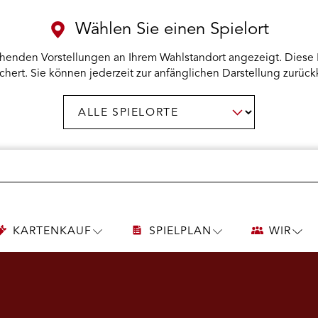
Wählen Sie einen Spielort
henden Vorstellungen an Ihrem Wahlstandort angezeigt. Diese 
chert. Sie können jederzeit zur anfänglichen Darstellung zurück
Spielort
AUSWAHL BESTÄTIGEN
wählen:
KARTENKAUF
SPIELPLAN
WIR
UNTERMENÜ
UNTERMENÜ
UNT
KARTENKAUF
SPIELPLAN
WIR
ÖFFNEN
ÖFFNEN
ÖFF