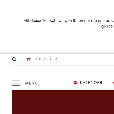
Mit dieser Auswahl werden Ihnen nur die entsprec
gespei
Seite
TICKETSHOP
durchsuchen
Menü
KALENDER
MENÜ
öffnen
NÜ KARTENKAUF ÖFFNEN