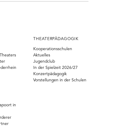
THEATERPÄDAGOGIK
Kooperationsschulen
Theaters
Aktuelles
ter
Jugendclub
ederrhein
In der Spielzeit 2026/27
Konzertpädagogik
Vorstellungen in der Schulen
poort in
rderer
rtner