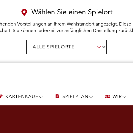
Wählen Sie einen Spielort
henden Vorstellungen an Ihrem Wahlstandort angezeigt. Diese 
chert. Sie können jederzeit zur anfänglichen Darstellung zurück
Spielort
AUSWAHL BESTÄTIGEN
wählen:
KARTENKAUF
SPIELPLAN
WIR
UNTERMENÜ
UNTERMENÜ
UNT
KARTENKAUF
SPIELPLAN
WIR
ÖFFNEN
ÖFFNEN
ÖFF