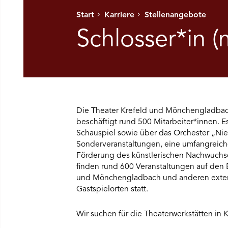
Start
Karriere
Stellenangebote
Ü SPIELPLAN ÖFFNEN
Schlosser*in 
NÜ WIR ÖFFNEN
NÜ DAS THEATER ÖFFNEN
Die Theater Krefeld und Mönchengladbac
NÜ THEATERPÄDAGOGIK ÖFFNEN
beschäftigt rund 500 Mitarbeiter*innen. Es
Schauspiel sowie über das Orchester „Nie
NÜ BESUCH ÖFFNEN
Sonderveranstaltungen, eine umfangreich
Förderung des künstlerischen Nachwuchses
finden rund 600 Veranstaltungen auf den 
und Mönchengladbach und anderen externe
Gastspielorten statt.
Wir suchen für die Theaterwerkstätten in