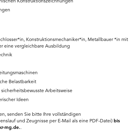
nischen Konstruktionszeichnungen
ungen
hlosser*in, Konstruktionsmechaniker*in, Metallbauer *in mit
er eine vergleichbare Ausbildung
echnik
beitungsmaschinen
iche Belastbarkeit
d sicherheitsbewusste Arbeitsweise
erischer Ideen
en, senden Sie bitte Ihre vollständigen
nslauf und Zeugnisse per E-Mail als eine PDF-Datei)
bis
kr-mg.de
.
.