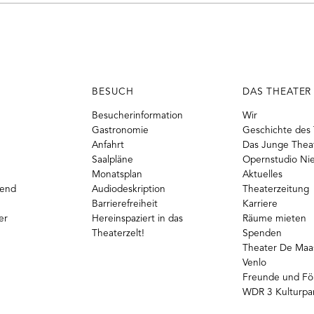
BESUCH
DAS THEATER
Besucherinformation
Wir
Gastronomie
Geschichte des 
Anfahrt
Das Junge Thea
Saalpläne
Opernstudio Ni
Monatsplan
Aktuelles
gend
Audiodeskription
Theaterzeitung
Barrierefreiheit
Karriere
er
Hereinspaziert in das
Räume mieten
Theaterzelt!
Spenden
Theater De Maas
Venlo
Freunde und Fö
WDR 3 Kulturpa