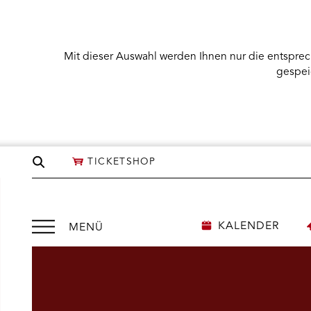
Mit dieser Auswahl werden Ihnen nur die entsprec
gespei
Seite
TICKETSHOP
durchsuchen
Menü
KALENDER
MENÜ
öffnen
NÜ KARTENKAUF ÖFFNEN